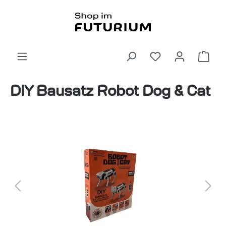
alt springen
Ware
DIY Bausatz Robot Dog & Cat
Bildergalerie überspringen