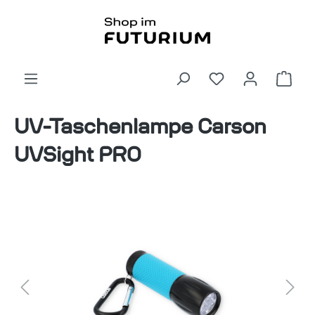
alt springen
Ware
UV-Taschenlampe Carson
UVSight PRO
Bildergalerie überspringen